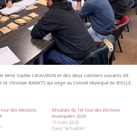
n de Mme Sophie CASAUBON et des deux colistiers suivants (M.
. Christian BARATS qui siège au Conseil Municipal de BIELLE.
 tour des élections
Résultats du 1er tour des élections
4
municipales 2020
15 mars 2020
s"
Dans "Actualités"