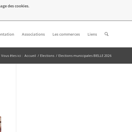
usage des cookies.
entation
Associations
Les commerces
Liens
Vous êtes ici :
Accueil
/
Elections
/
Elections municipales BIELLE 2026