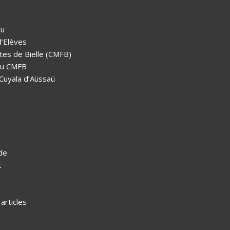
au
d’Elèves
tes de Bielle (CMFB)
 au CMFB
 Cuyala d’Aüssaü
de
E
rticles