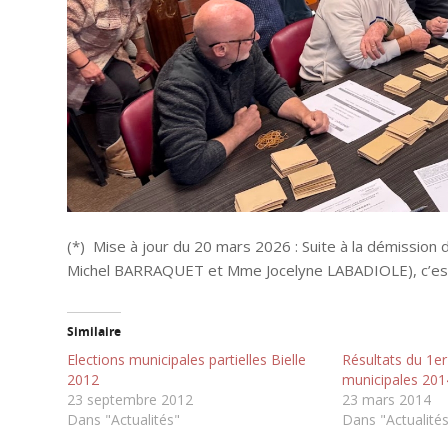
(*) Mise à jour du 20 mars 2026 : Suite à la démissio
Michel BARRAQUET et Mme Jocelyne LABADIOLE), c’est M
Similaire
Elections municipales partielles Bielle
Résultats du 1er
2012
municipales 201
23 septembre 2012
23 mars 2014
Dans "Actualités"
Dans "Actualité