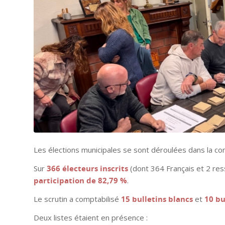
Les élections municipales se sont déroulées dans la co
Sur
366 électeurs inscrits
(dont 364 Français et 2 re
participation de 82,79 %
.
Le scrutin a comptabilisé
15 bulletins blancs
et
10 bu
Deux listes étaient en présence :