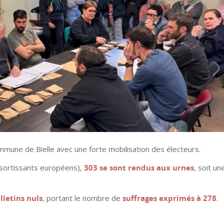
mmune de Bielle avec une forte mobilisation des électeurs.
ssortissants européens),
303 se sont rendus aux urnes
, soit un
lletins nuls
, portant le nombre de
suffrages exprimés à 278
.