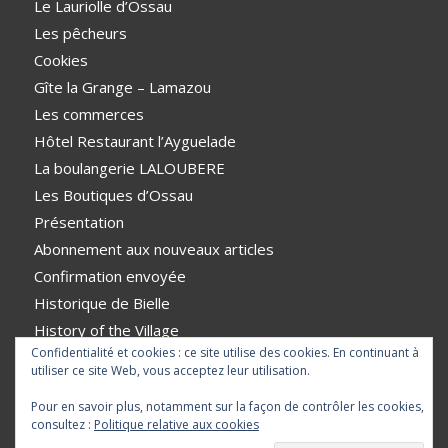
Le Lauriolle d’Ossau
Les pêcheurs
Cookies
Gîte la Grange – Lamazou
Les commerces
Hôtel Restaurant l’Ayguelade
La boulangerie LALOUBERE
Les Boutiques d’Ossau
Présentation
Abonnement aux nouveaux articles
Confirmation envoyée
Historique de Bielle
History of the Village
Confidentialité et cookies : ce site utilise des cookies. En continuant à
VTT
utiliser ce site Web, vous acceptez leur utilisation.
Pour en savoir plus, notamment sur la façon de contrôler les cookies,
consultez :
Politique relative aux cookies