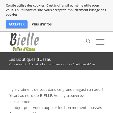
Ce site utilise des cookies. C'est inoffensif et même utile pour
vous. En utilisant ce site, vous acceptez implicitement l'usage des
cookies.
Plus d'infos
ACCEPTER
Les Boutiques d’Ossau
Vous êtes ici :
Accueil
/
Les commerces
/
Les Boutiques d’Ossau
Il y a vraiment de tout dans ce grand magasin un peu à
l’écart au nord de BIELLE. Vous y trouverez
certainement
un objet pour vous rappeler les bon moments passés