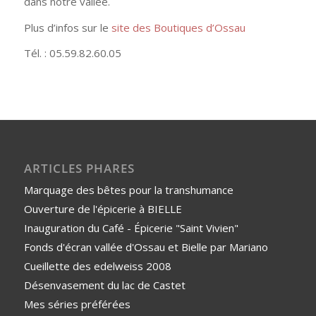
dans notre vallée.
Plus d’infos sur le
site des Boutiques d’Ossau
Tél. : 05.59.82.60.05
ARTICLES PHARES
Marquage des bêtes pour la transhumance
Ouverture de l'épicerie à BIELLE
Inauguration du Café - Épicerie "Saint Vivien"
Fonds d'écran vallée d'Ossau et Bielle par Mariano
Cueillette des edelweiss 2008
Désenvasement du lac de Castet
Mes séries préférées