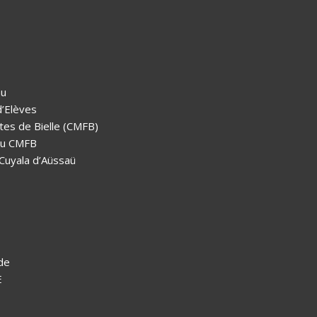
au
d’Elèves
tes de Bielle (CMFB)
 au CMFB
 Cuyala d’Aüssaü
de
E