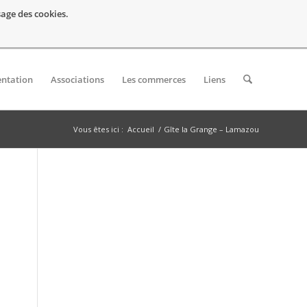
usage des cookies.
entation
Associations
Les commerces
Liens
Vous êtes ici :
Accueil
/
Gîte la Grange – Lamazou