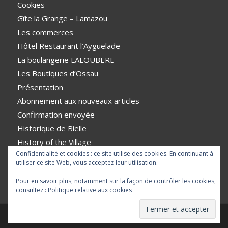
Cookies
Gîte la Grange – Lamazou
Les commerces
Hôtel Restaurant l’Ayguelade
La boulangerie LALOUBERE
Les Boutiques d’Ossau
Présentation
Abonnement aux nouveaux articles
Confirmation envoyée
Historique de Bielle
History of the Village
Confidentialité et cookies : ce site utilise des cookies. En continuant à
VTT
utiliser ce site Web, vous acceptez leur utilisation.
Pour en savoir plus, notamment sur la façon de contrôler les cookies,
consultez :
Politique relative aux cookies
© Copyright - BIELLE en vallée d'Ossau |
Mentions légales