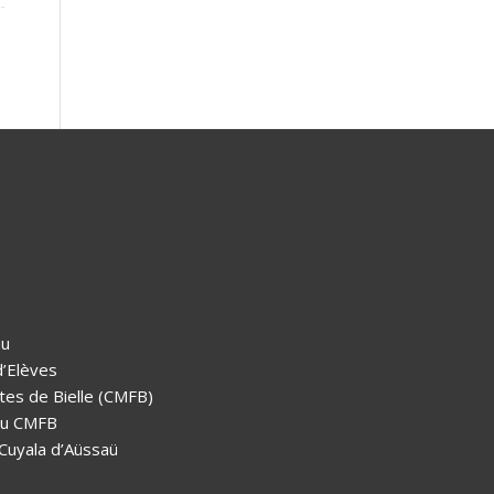
au
d’Elèves
tes de Bielle (CMFB)
 au CMFB
 Cuyala d’Aüssaü