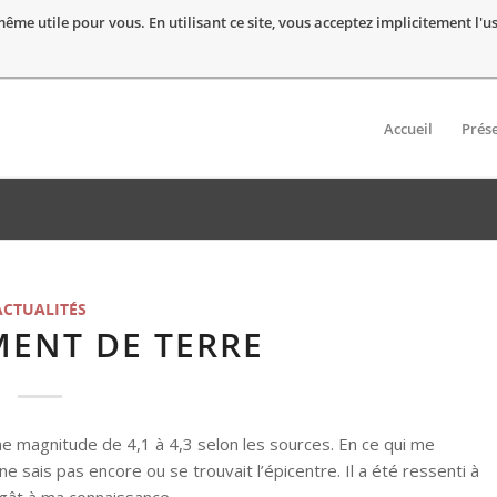
t même utile pour vous. En utilisant ce site, vous acceptez implicitement l'
Accueil
Prés
ACTUALITÉS
ENT DE TERRE
e magnitude de 4,1 à 4,3 selon les sources. En ce qui me
ne sais pas encore ou se trouvait l’épicentre. Il a été ressenti à
gât à ma connaissance.