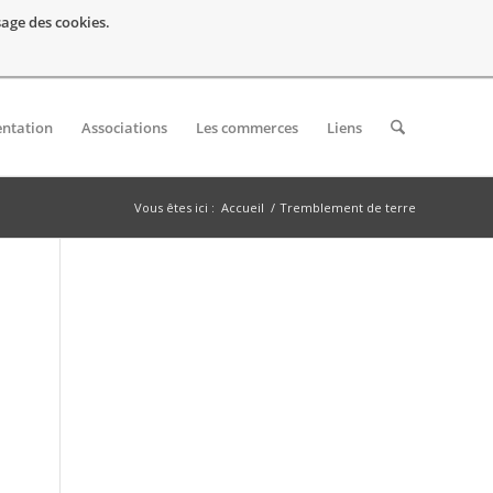
usage des cookies.
entation
Associations
Les commerces
Liens
Vous êtes ici :
Accueil
/
Tremblement de terre