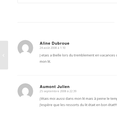
Aline Dubroue
24 août 2008 à 1:10
dit
Spectacle de fin
:
J etais a Bielle lors du tremblement en vacances
d’année à l’école
mon lit.
Aumont Julien
25 septembre 2008 à 22:39
dit
:
j’étais moi aussi dans mon lit mais à peine le temp
J’espère que les ressorts du lit était en bon état!!