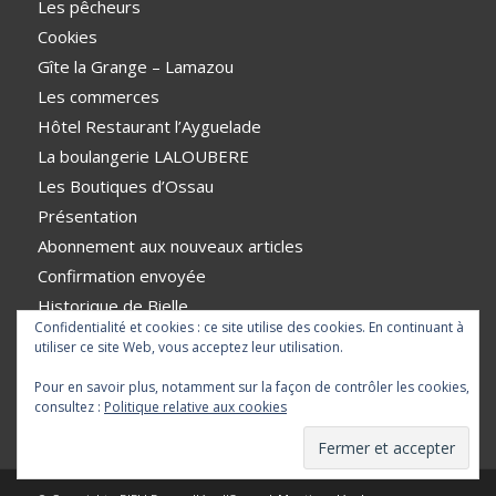
Les pêcheurs
Cookies
Gîte la Grange – Lamazou
Les commerces
Hôtel Restaurant l’Ayguelade
La boulangerie LALOUBERE
Les Boutiques d’Ossau
Présentation
Abonnement aux nouveaux articles
Confirmation envoyée
Historique de Bielle
Confidentialité et cookies : ce site utilise des cookies. En continuant à
History of the Village
utiliser ce site Web, vous acceptez leur utilisation.
VTT
Pour en savoir plus, notamment sur la façon de contrôler les cookies,
consultez :
Politique relative aux cookies