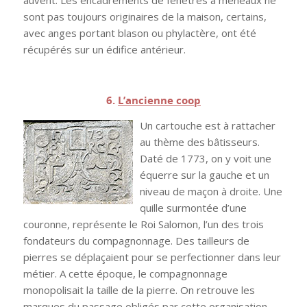
auvent. Les encadrements de fenêtres à meneaux ne
sont pas toujours originaires de la maison, certains,
avec anges portant blason ou phylactère, ont été
récupérés sur un édifice antérieur.
.
6.
L’ancienne coop
Un cartouche est à rattacher
au thème des bâtisseurs.
Daté de 1773, on y voit une
équerre sur la gauche et un
niveau de maçon à droite. Une
quille surmontée d’une
couronne, représente le Roi Salomon, l’un des trois
fondateurs du compagnonnage. Des tailleurs de
pierres se déplaçaient pour se perfectionner dans leur
métier. A cette époque, le compagnonnage
monopolisait la taille de la pierre. On retrouve les
marques du passage obligés par cette organisation