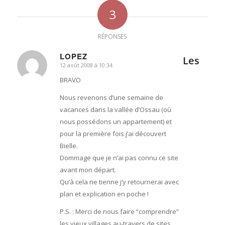
3
RÉPONSES
LOPEZ
Les
12 août 2008 à 10:34
dit
:
BRAVO
Nous revenons d’une semaine de
vacances dans la vallée d’Ossau (où
nous possédons un appartement) et
pour la première fois j’ai découvert
Bielle.
Dommage que je n’ai pas connu ce site
avant mon départ.
Qu’à cela ne tienne j’y retournerai avec
plan et explication en poche !
P.S. : Merci de nous faire “comprendre”
les vieux villages au-travers de sites