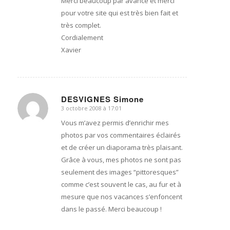
Merci beaucoup par avance et merci
pour votre site qui est très bien fait et
très complet.
Cordialement
Xavier
DESVIGNES Simone
3 octobre 2008 à 17:01
dit
:
Vous m’avez permis d’enrichir mes
photos par vos commentaires éclairés
et de créer un diaporama très plaisant.
Grâce à vous, mes photos ne sont pas
seulement des images “pittoresques”
comme c’est souvent le cas, au fur et à
mesure que nos vacances s’enfoncent
dans le passé. Merci beaucoup !