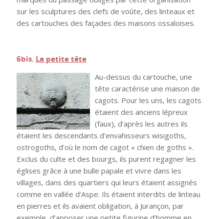
sur les sculptures des clefs de voûte, des linteaux et
des cartouches des façades des maisons ossaloises.
.
6bis.
La petite tête
Au-dessus du cartouche, une
tête caractérise une maison de
cagots. Pour les uns, les cagots
étaient des anciens lépreux
(faux), d’après les autres ils
étaient les descendants d’envahisseurs wisigoths,
ostrogoths, d’où le nom de cagot « chien de goths ».
Exclus du culte et des bourgs, ils purent regagner les
églises grâce à une bulle papale et vivre dans les
villages, dans des quartiers qui leurs étaient assignés
comme en vallée d’Aspe. Ils étaient interdits de linteau
en pierres et ils avaient obligation, à Jurançon, par
exemple, d’apposer une petite figurine d’homme en