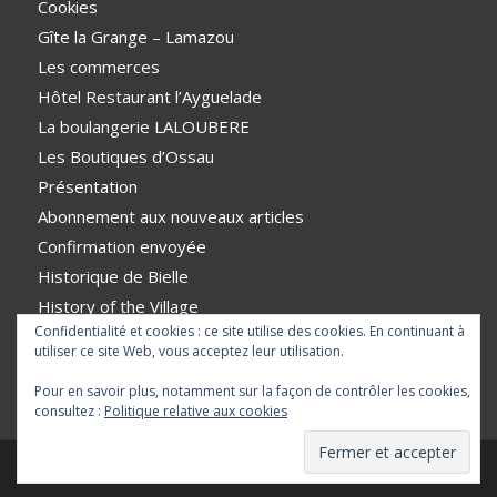
Cookies
Gîte la Grange – Lamazou
Les commerces
Hôtel Restaurant l’Ayguelade
La boulangerie LALOUBERE
Les Boutiques d’Ossau
Présentation
Abonnement aux nouveaux articles
Confirmation envoyée
Historique de Bielle
History of the Village
Confidentialité et cookies : ce site utilise des cookies. En continuant à
VTT
utiliser ce site Web, vous acceptez leur utilisation.
Pour en savoir plus, notamment sur la façon de contrôler les cookies,
consultez :
Politique relative aux cookies
© Copyright - BIELLE en vallée d'Ossau |
Mentions légales