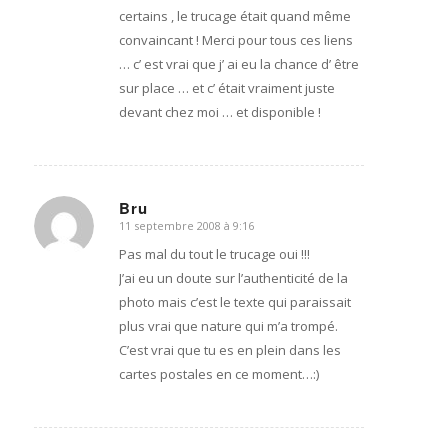
certains , le trucage était quand même
convaincant ! Merci pour tous ces liens
… c’ est vrai que j’ ai eu la chance d’ être
sur place … et c’ était vraiment juste
devant chez moi … et disponible !
Bru
11 septembre 2008 à 9:16
dit
:
Pas mal du tout le trucage oui !!!
J’ai eu un doute sur l’authenticité de la
photo mais c’est le texte qui paraissait
plus vrai que nature qui m’a trompé.
C’est vrai que tu es en plein dans les
cartes postales en ce moment…:)