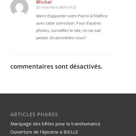
Michel
20 novembre 2009 à 9:32
dit
:
Merci d’apporter votre Pierre à l’édifice
avec cette correction. Pour d’autres
photos, surveillez le site, on ne sait
jamais. En possédez-vous?
commentaires sont désactivés.
ARTICLES PHARES
Marquage des bêtes pour la transhumance
Ouverture de l'épicerie à BIELLE