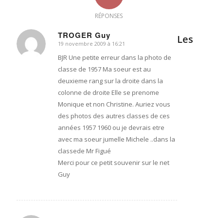
RÉPONSES
TROGER Guy
Les
19 novembre 2009 à 16:21
dit
:
BJR Une petite erreur dans la photo de
classe de 1957 Ma soeur est au
deuxieme rang sur la droite dans la
colonne de droite Elle se prenome
Monique et non Christine. Auriez vous
des photos des autres classes de ces
années 1957 1960 ou je devrais etre
avec ma soeur jumelle Michele ..dans la
classede Mr Figué
Merci pour ce petit souvenir sur le net
Guy