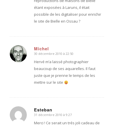
reproductions de maisons de Bielle
étant exposées à Laruns, il était
possible de les digitaliser pour enrichir
le site de Bielle en Ossau ?
Michel
30 décembre 2010 à 22:50
dit
:
Hervé m’a laissé photographier
beaucoup de ses aquarelles. Il faut
juste que je prenne le temps de les
mettre sur le site
Esteban
31 décembre 2010 à 9:27
dit
:
Merci ! Ce serait un trés joli cadeau de