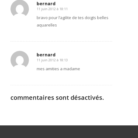
bernard
11 juin 2012 à 18:11
dit
:
bravo pour l’agilite de tes doigts belles
aquarelles
bernard
11 juin 2012 à 18:13
dit
:
mes amities a madame
commentaires sont désactivés.