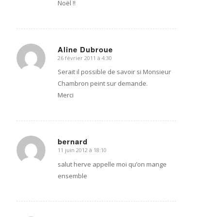
Noël !!
Aline Dubroue
26 février 2011 à 4:30
dit
:
Serait il possible de savoir si Monsieur
Chambron peint sur demande.
Merci
bernard
11 juin 2012 à 18:10
dit
:
salut herve appelle moi qu’on mange
ensemble