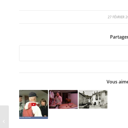
27 FÉVRIER 
/
Partager
Vous aime
Fermeture définitive
de la boucherie
Botaya