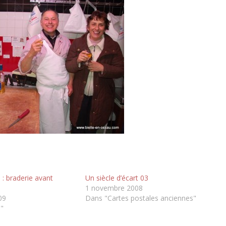
: braderie avant
Un siècle d’écart 03
1 novembre 2008
09
Dans "Cartes postales anciennes"
s"