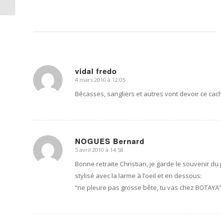
vidal fredo
4 mars 2010 à 12:05
dit
:
Bécasses, sangliers et autres vont devoir ce cach
NOGUES Bernard
5 avril 2010 à 14:58
dit
:
Bonne retraite Christian, je garde le souvenir du
stylisé avec la larme à l’oeil et en dessous:
“ne pleure pas grosse bête, tu vas chez BOTA