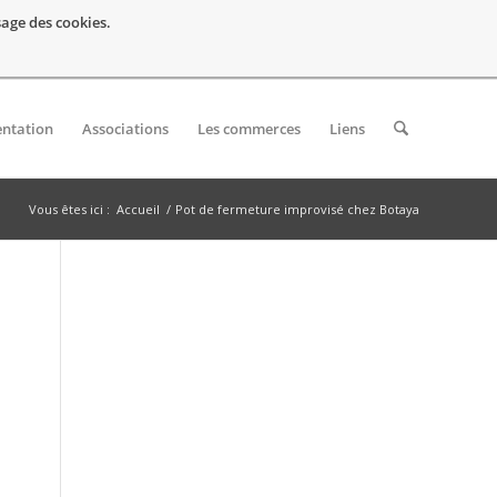
usage des cookies.
entation
Associations
Les commerces
Liens
Vous êtes ici :
Accueil
/
Pot de fermeture improvisé chez Botaya