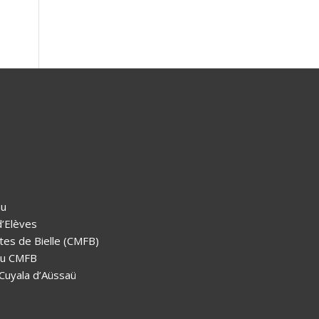
au
d’Elèves
tes de Bielle (CMFB)
 au CMFB
 Cuyala d’Aüssaü