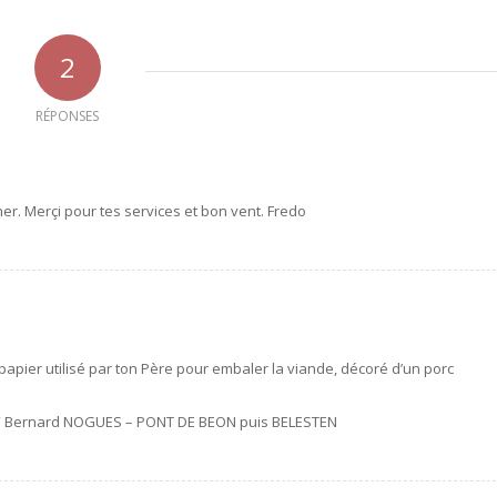
2
RÉPONSES
er. Merçi pour tes services et bon vent. Fredo
 papier utilisé par ton Père pour embaler la viande, décoré d’un porc
YA” Bernard NOGUES – PONT DE BEON puis BELESTEN